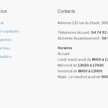
tion
Contacts
cat
Adresse
232 rue du Stade, 
re expliquée
Téléphones
Accueil :
04 74 92 
Astreinte Assainissement :
06 
arches
Horaires
e l'eau
Accueil :
publics
Lundi, mardi, jeudi de
8H00 à 
s
Mercredi de
13H30 à 17H30
Vendredi de
8H00 à 12H00
Régie : Le mardi et jeudi de
9H0