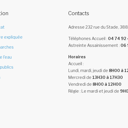
tion
Contacts
cat
Adresse
232 rue du Stade, 
re expliquée
Téléphones
Accueil :
04 74 92 
Astreinte Assainissement :
06 
arches
Horaires
e l'eau
Accueil :
publics
Lundi, mardi, jeudi de
8H00 à 
s
Mercredi de
13H30 à 17H30
Vendredi de
8H00 à 12H00
Régie : Le mardi et jeudi de
9H0